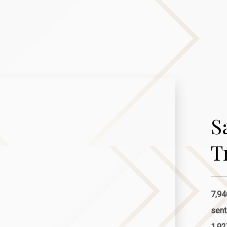
S
T
7,94
sent
1,92