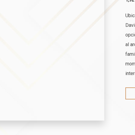
Ubic
Davi
opci
al a
fami
mome
inte