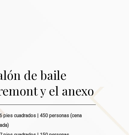
alón de baile
remont y el anexo
6 pies cuadrados | 450 personas (cena
ada)
7 pies cuadrados | 150 personas